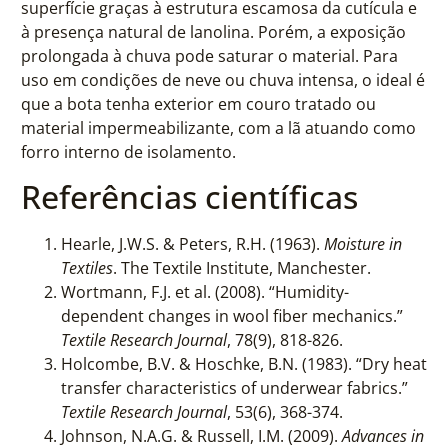
superfície graças à estrutura escamosa da cutícula e
à presença natural de lanolina. Porém, a exposição
prolongada à chuva pode saturar o material. Para
uso em condições de neve ou chuva intensa, o ideal é
que a bota tenha exterior em couro tratado ou
material impermeabilizante, com a lã atuando como
forro interno de isolamento.
Referências científicas
Hearle, J.W.S. & Peters, R.H. (1963).
Moisture in
Textiles
. The Textile Institute, Manchester.
Wortmann, F.J. et al. (2008). “Humidity-
dependent changes in wool fiber mechanics.”
Textile Research Journal
, 78(9), 818-826.
Holcombe, B.V. & Hoschke, B.N. (1983). “Dry heat
transfer characteristics of underwear fabrics.”
Textile Research Journal
, 53(6), 368-374.
Johnson, N.A.G. & Russell, I.M. (2009).
Advances in