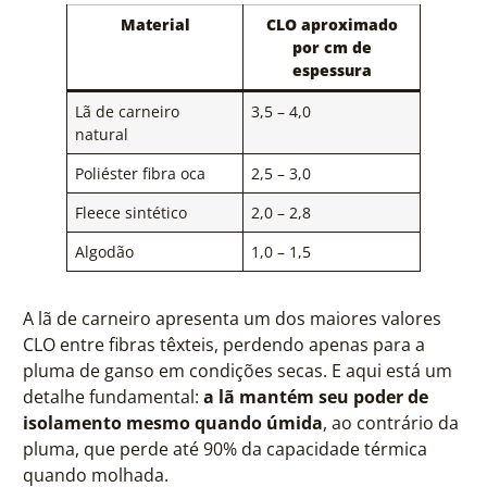
Material
CLO aproximado
por cm de
espessura
Lã de carneiro
3,5 – 4,0
natural
Poliéster fibra oca
2,5 – 3,0
Fleece sintético
2,0 – 2,8
Algodão
1,0 – 1,5
A lã de carneiro apresenta um dos maiores valores
CLO entre fibras têxteis, perdendo apenas para a
pluma de ganso em condições secas. E aqui está um
detalhe fundamental:
a lã mantém seu poder de
isolamento mesmo quando úmida
, ao contrário da
pluma, que perde até 90% da capacidade térmica
quando molhada.